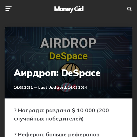
Money Gid
Menu
Searc
Аирдроп: DeSpace
16.09.2021
Last Updated:
14.03.2024
? Награда: раздача $ 10 000 (200
случайных победителей)
? Реферал: больше рефералов