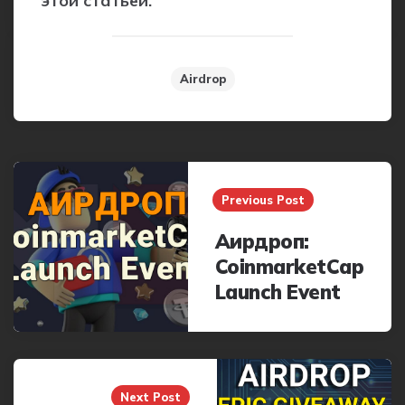
этой статьей.
Airdrop
Post
navigation
Previous Post
Аирдроп:
CoinmarketCap
Launch Event
Next Post