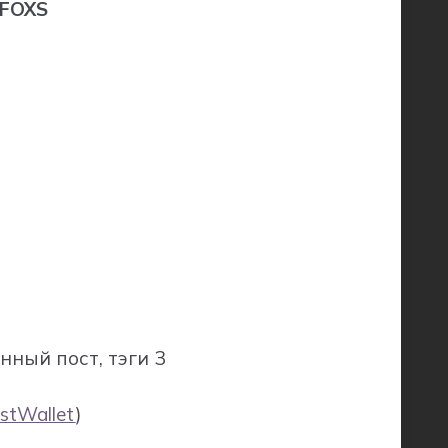
 FOXS
ный пост, тэги 3
stWallet
)