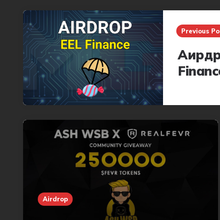
Post
navigation
Previous Po
Аирдр
Financ
Airdrop