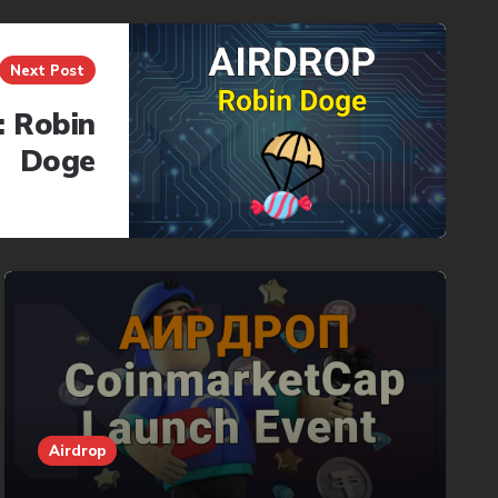
Next Post
 Robin
Doge
Airdrop