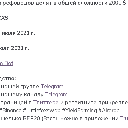
х рефоводов делят в общей сложности 2000 $
OXS
 июля 2021 г.
юля 2021 г.
m Bot
дство:
к нашей группе
Telegram
к нашему каналу
Telegram
страницей в
Твиттере
и ретвитните прикреплен
Binance #Littlefoxswap #YieldFarming #Airdrop
кошелька BEP20
(Взять можно в приложении
Tru