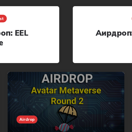
st
оп: EEL
Аирдроп:
e
Airdrop