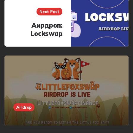
Next Post
Аирдроп:
Lockswap
Airdrop