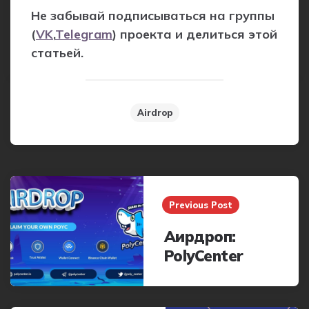
Не забывай подписываться на группы
(
VK
,
Telegram
) проекта и делиться этой
статьей.
Airdrop
Post
navigation
Previous Post
Аирдроп:
PolyCenter