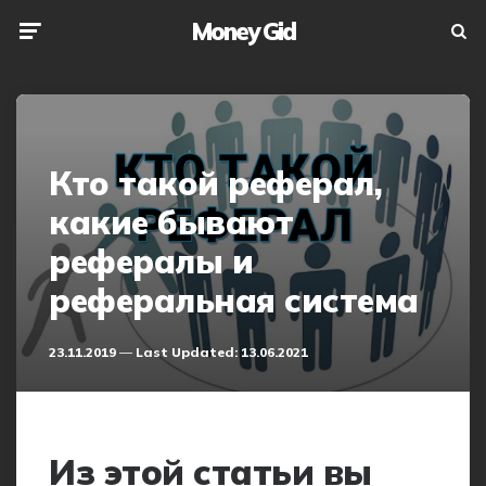
Money Gid
Menu
Searc
Кто такой реферал,
какие бывают
рефералы и
реферальная система
23.11.2019
Last Updated:
13.06.2021
Из этой статьи вы