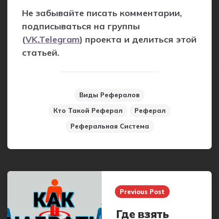
Не забывайте писать комментарии,
подписываться на группы
(
VK
,
Telegram
) проекта и делиться этой
статьей.
Виды Рефералов
Кто Такой Реферал
Реферал
Реферальная Система
Post
navigation
Previous Post
Где взять