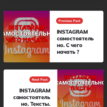
Post
navigation
Previous Post
INSTAGRAM
самостоятель
но. С чего
начать ?
Next Post
INSTAGRAM
самостоятель
но. Тексты.